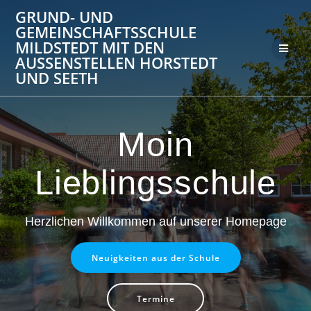
Zum
GRUND- UND
Inhalt
GEMEINSCHAFTSSCHULE
springen
MILDSTEDT MIT DEN
AUSSENSTELLEN HORSTEDT U
ND SEETH
Moin
Lieblingsschule
Herzlichen Willkommen auf unserer Homepage
Neuigkeiten aus der Schule
Termine