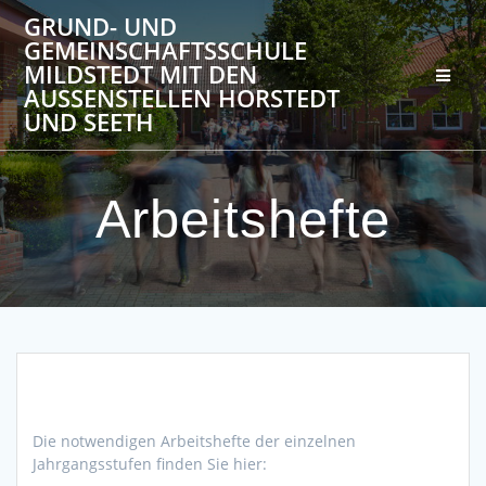
Zum
GRUND- UND
Inhalt
GEMEINSCHAFTSSCHULE
springen
MILDSTEDT MIT DEN
AUSSENSTELLEN HORSTEDT U
ND SEETH
Arbeitshefte
Die notwendigen Arbeitshefte der einzelnen
Jahrgangsstufen finden Sie hier: