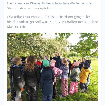
Heute war die Klasse 3b bei schönstem Wetter auf der
Streuobstwiese zum Äpfelsammeln.
Erst teilte Frau Pohns die Klasse ein, dann ging es los –
bis der Anhänger voll war! Zum Glück halfen noch andere
Klassen mit!