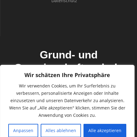
Datenschutz
Grund- und
Gemeinschaftsschule
Wir schätzen Ihre Privatsphäre
Mildstedt mit den
Wir verwenden Cookies, um Ihr Surferlebnis zu
Außenstellen Horstedt
verbessern, personalisierte Anzeigen oder Inhalte
einzusetzen und unseren Datenverkehr zu analysieren.
und Seeth
Wenn Sie auf „Alle akzeptieren" klicken, stimmen Sie der
Anwendung von Cookies zu.
© 2026 Grund- und Gemeinschaftsschule Mildstedt mit den
Außenstellen Horstedt und Seeth. WordPress mit dem
Anpassen
Alles ablehnen
Alle akzeptieren
Mesmerize-Theme