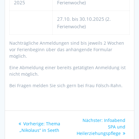
2025
Ferienwoche)
27.10. bis 30.10.2025 (2.
Ferienwoche)
Nachträgliche Anmeldungen sind bis jeweils 2 Wochen
vor Ferienbeginn über das anhängende Formular
möglich.
Eine Abmeldung einer bereits getätigten Anmeldung ist
nicht möglich.
Bei Fragen melden Sie sich gern bei Frau Fölsch-Rahn.
Beitragsnavigation
Nächster
Nächster:
Infoabend
Vorheriger
Vorherige:
Thema
Beitrag:
SPA und
Beitrag:
„Nikolaus“ in Seeth
Heilerziehungspflege