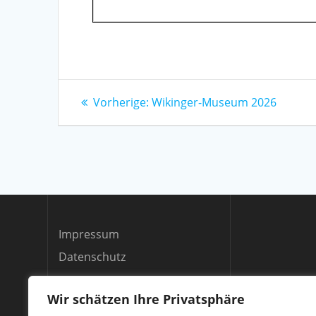
Beitragsnavigation
Vorheriger
Vorherige:
Wikinger-Museum 2026
Beitrag:
Impressum
Datenschutz
Wir schätzen Ihre Privatsphäre