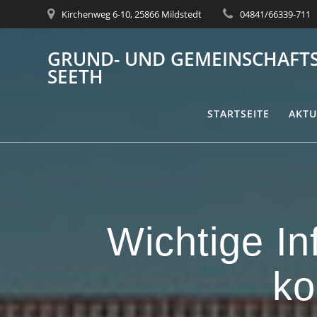
Zum
Kirchenweg 6-10, 25866 Mildstedt
04841/66339-711
Inhalt
springen
GRUND- UND GEMEINSCHAFTSS
EETH
STARTSEITE
AKTU
Wichtige In
ko