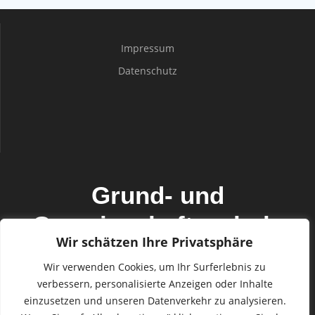
Impressum
Datenschutz
Grund- und
Gemeinschaftsschule
Wir schätzen Ihre Privatsphäre
Mildstedt mit den
Wir verwenden Cookies, um Ihr Surferlebnis zu
Außenstellen Horstedt
verbessern, personalisierte Anzeigen oder Inhalte
einzusetzen und unseren Datenverkehr zu analysieren.
und Seeth