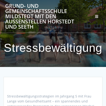
Zum
GRUND- UND
Inhalt
GEMEINSCHAFTSSCHULE
springen
MILDSTEDT MIT DEN
AUSSENSTELLEN HORSTEDT U
ND SEETH
Stressbewältigung
Stressbewältigungsstrategien im Jahrgang 5 mit Frau
Lange vom Gesundheitsamt – ein spannendes und