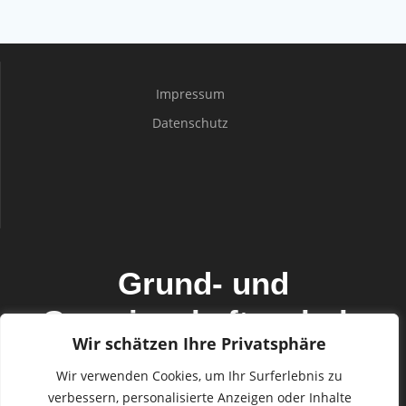
Impressum
Datenschutz
Grund- und
Gemeinschaftsschule
Wir schätzen Ihre Privatsphäre
Mildstedt mit den
Wir verwenden Cookies, um Ihr Surferlebnis zu
Außenstellen Horstedt
verbessern, personalisierte Anzeigen oder Inhalte