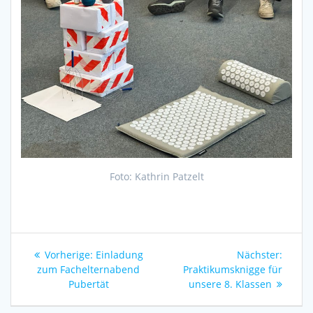
Foto: Kathrin Patzelt
Beitragsnavigation
Vorheriger
Nächs
Vorherige:
Einladung
Nächster:
Beitrag:
Beitra
zum Fachelternabend
Praktikumsknigge für
Pubertät
unsere 8. Klassen